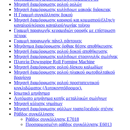
Μηχανή διαμόρφωσης ρολού ρολών
Μηχανή διαμόρφωσης κυλίνδρων μακράς διάρκειας
H Γραμμή συγκόλλησης δοκού
Μηχανή διαμόρφωσης καρφιού και κομματιού/έλξης/γ
καναλιού/κύριου καναλιού/γωνίας τοίχου
Γραμμή παραγωγής κεραμιδιών οροφής με επίστρωση
πέτρας
Γραμμή παραγωγής πάνελ σάντουιτς
Μηχάνημα διαμόρφωσης όρθιας θέσης αποθήκευσης
Μηχανή διαμόρφωσης ρολού δοκού αποθήκευσης
Μηχανή διαμόρφωσης κυλίνδρων στρογγυλής σωλήνας
Πλατεία Downspipe Roll Forming Machine
Μηχανή διαμόρφωσης ρολού δίσκου καλωδίων
Μηχανή διαμόρφωσης ρολού ηλιακού φωτοβολταϊκού
βραχίονα
Μηχανή διαμόρφωσης ρολού προστατευτικού
κιγκλιδώματος (Αυτοκινητόδρομος).
Ισιωτικό μηχάνημα
Αυτόματο μηχάνημα κοπής μεταλλικών σωλήνων
Μηχανή κύλισης νημάτων
Μηχανή διαμόρφωσης φύλλων τραπεζοειδούς στέγης
Ράβδος συγκόλλησης
Ράβδος συγκόλλησης E7018
Προσαρμοσμένη ράβδος συγκόλλησης E6013