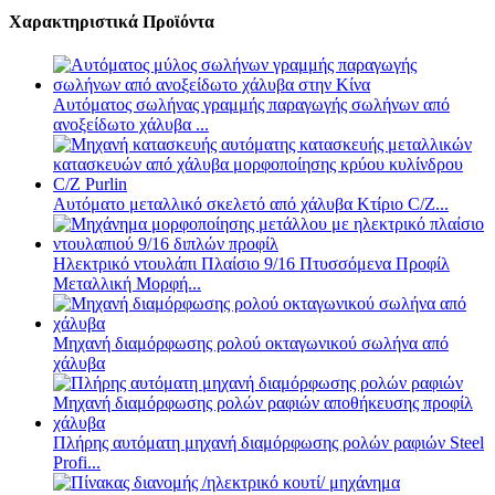
Χαρακτηριστικά Προϊόντα
Αυτόματος σωλήνας γραμμής παραγωγής σωλήνων από
ανοξείδωτο χάλυβα ...
Αυτόματο μεταλλικό σκελετό από χάλυβα Κτίριο C/Z...
Ηλεκτρικό ντουλάπι Πλαίσιο 9/16 Πτυσσόμενα Προφίλ
Μεταλλική Μορφή...
Μηχανή διαμόρφωσης ρολού οκταγωνικού σωλήνα από
χάλυβα
Πλήρης αυτόματη μηχανή διαμόρφωσης ρολών ραφιών Steel
Profi...