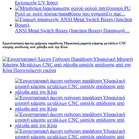
Εκτυπωτής UV Inject
Ρολό με ρολό πόρτας/παραθύρου που σχηματίζει mac...
ANSI Metal Switch Boxes (Junction Boxes) Παραγωγή ...
Εργοστασιακή άμεση γρήγορη παράδοση Υδραυλική μηχανή κάμψης μετάλλων CNC
υψηλής απόδοσης από χάλυβα από την Κίνα