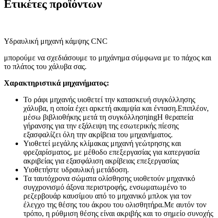
Ετικέτες προϊόντων
Υδραυλική μηχανή κάμψης CNC
μπορούμε να σχεδιάσουμε το μηχάνημα σύμφωνα με το πάχος και
το πλάτος του χάλυβα σας.
Χαρακτηριστικά μηχανήματος:
Το ράφι μηχανής υιοθετεί την κατασκευή συγκόλλησης
χάλυβα, η οποία έχει αρκετή ακαμψία και ένταση.Επιπλέον,
μέσω βιβλιοθήκης μετά τη συγκόλληση
ing
Η θεραπεία
γήρανσης για την εξάλειψη της εσωτερικής πίεσης
εξασφαλίζει όλη την ακρίβεια του μηχανήματος.
Υιοθετεί μεγάλης κλίμακας μηχανή γεώτρησης και
φρεζαρίσματος, με μέθοδο επεξεργασίας για κατεργασία
ακριβείας για εξασφάλιση ακρίβειας επεξεργασίας
Υιοθετήστε υδραυλική μετάδοση.
Τα ταυτόχρονα σώματα ολίσθησης υιοθετούν μηχανικό
συγχρονισμό άξονα περιστροφής, ενσωματωμένο το
ρεζερβουάρ καυσίμου από το μηχανικό μπλοκ για τον
έλεγχο της θέσης του άκρου του ολισθητήρα.Με αυτόν τον
τρόπο, η ρύθμιση θέσης είναι ακριβής και το σημείο συνοχής