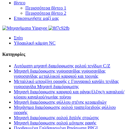
βίντεο
Περισσότερα βίντεο 1
Περισσότερα βίντεο 2
Επικοινωνήστε μαζί μας
Σπίτι
Υδραυλική κάμψη NC
Κατηγορίες
Αυτόματη μηχανή διαμόρφωσης ρολού τεγίδων C/Z
Μηχανή διαμόρφωσης γυψοσανίδας γυψοσανίδας
γυψοσανίδας μεταλλικού καρφιού και τροχιάς
Μεταλλικό μπουζόνι οροφής c Γουναρικό κανάλι τεγίδας
γυψοσανίδα Μηχανή διαμόρφωσης
Μηχανή διαμόρφωσης καρφιού και ράγας/έλξης/γ καναλιού/
κύριου καναλιού/γωνίας τοίχου
Μηχανή διαμόρφωσης φύλλου στέγης κεραμιδιών
Μηχάνημα διαμόρφωσης ρολού τραπεζοειδούς φύλλου
οροφής
Μηχανή διαμόρφωσης ρολού διπλής στρώσης
Μηχανή διαμόρφωσης ρολού μόνιμης ραφής
Προβαμμένα Γαλβανισμένα Ρηνίσματα PPGI