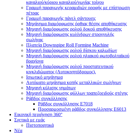
καναλιού/κύριου καναλιού/γωνίας τοίχου
Γραμμή παραγωγής κεραμιδιών οροφής με επίστρωση
πέτρας
Γραμμή παραγωγής πάνελ σάντουιτς
Μηχάνημα διαμόρφωσης όρθιας θέσης αποθήκευσης
Μηχανή διαμόρφωσης ρολού δοκού αποθήκευσης
Μηχανή διαμόρφωσης κυλίνδρων στρογγυλής
σωλήνας
Πλατεία Downspipe Roll Forming Machine
Μηχανή διαμόρφωσης ρολού δίσκου καλωδίων
Μηχανή διαμόρφωσης ρολού ηλιακού φωτοβολταϊκού
βραχίονα
Μηχανή διαμόρφωσης ρολού προστατευτικού
κιγκλιδώματος (Αυτοκινητόδρομος).
Ισιωτικό μηχάνημα
Αυτόματο μηχάνημα κοπής μεταλλικών σωλήνων
Μηχανή κύλισης νημάτων
Μηχανή διαμόρφωσης φύλλων τραπεζοειδούς στέγης
Ράβδος συγκόλλησης
Ράβδος συγκόλλησης E7018
Προσαρμοσμένη ράβδος συγκόλλησης E6013
Εικονική περιήγηση 360°
Σχετικά με εμάς
Πιστοποιητικά
Νέα