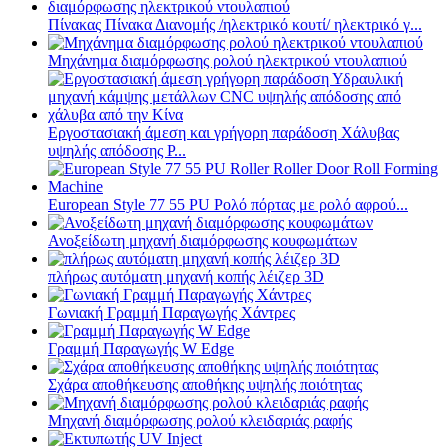
Πίνακας Πίνακα Διανομής /ηλεκτρικό κουτί/ ηλεκτρικό γ...
Μηχάνημα διαμόρφωσης ρολού ηλεκτρικού ντουλαπιού
Εργοστασιακή άμεση και γρήγορη παράδοση Χάλυβας
υψηλής απόδοσης P...
European Style 77 55 PU Ρολό πόρτας με ρολό αφρού...
Ανοξείδωτη μηχανή διαμόρφωσης κουφωμάτων
πλήρως αυτόματη μηχανή κοπής λέιζερ 3D
Γωνιακή Γραμμή Παραγωγής Χάντρες
Γραμμή Παραγωγής W Edge
Σχάρα αποθήκευσης αποθήκης υψηλής ποιότητας
Μηχανή διαμόρφωσης ρολού κλειδαριάς ραφής