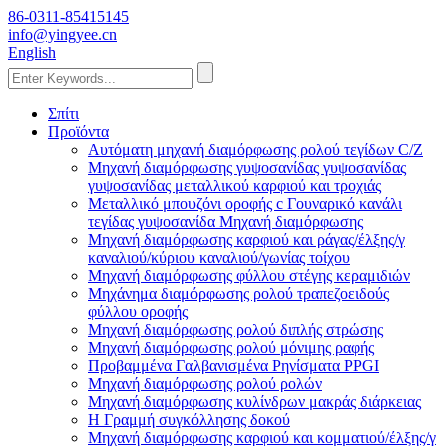
86-0311-85415145
info@yingyee.cn
English
Σπίτι
Προϊόντα
Αυτόματη μηχανή διαμόρφωσης ρολού τεγίδων C/Z
Μηχανή διαμόρφωσης γυψοσανίδας γυψοσανίδας
γυψοσανίδας μεταλλικού καρφιού και τροχιάς
Μεταλλικό μπουζόνι οροφής c Γουναρικό κανάλι
τεγίδας γυψοσανίδα Μηχανή διαμόρφωσης
Μηχανή διαμόρφωσης καρφιού και ράγας/έλξης/γ
καναλιού/κύριου καναλιού/γωνίας τοίχου
Μηχανή διαμόρφωσης φύλλου στέγης κεραμιδιών
Μηχάνημα διαμόρφωσης ρολού τραπεζοειδούς
φύλλου οροφής
Μηχανή διαμόρφωσης ρολού διπλής στρώσης
Μηχανή διαμόρφωσης ρολού μόνιμης ραφής
Προβαμμένα Γαλβανισμένα Ρηνίσματα PPGI
Μηχανή διαμόρφωσης ρολού ρολών
Μηχανή διαμόρφωσης κυλίνδρων μακράς διάρκειας
H Γραμμή συγκόλλησης δοκού
Μηχανή διαμόρφωσης καρφιού και κομματιού/έλξης/γ