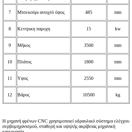
7
M
τσεκούρι ανοιχτό ύψος
485
mm
8
Κεντρικη παροχη
15
kw
9
Μήκος
3500
mm
1
0
Πλάτος
1800
mm
1
1
Υψος
2550
mm
12
Βάρος
10500
kg
Η μηχανή φρένων CNC χρησιμοποιεί υδραυλικό σύστημα ελέγχου
σερβομηχανισμού, σταθερή και υψηλής ακρίβειας μηχανική
κατεργασία.