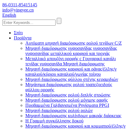
86-0311-85415145
info@yingyee.cn
English
Σπίτι
Προϊόντα
Αυτόματη μηχανή διαμόρφωσης ρολού τεγίδων C/Z
Μηχανή διαμόρφωσης γυψοσανίδας γυψοσανίδας
γυψοσανίδας μεταλλικού καρφιού και τροχιάς
Μεταλλικό μπουζόνι οροφής c Γουναρικό κανάλι
τεγίδας γυψοσανίδα Μηχανή διαμόρφωσης
Μηχανή διαμόρφωσης καρφιού και ράγας/έλξης/γ
καναλιού/κύριου καναλιού/γωνίας τοίχου
Μηχανή διαμόρφωσης φύλλου στέγης κεραμιδιών
Μηχάνημα διαμόρφωσης ρολού τραπεζοειδούς
φύλλου οροφής
Μηχανή διαμόρφωσης ρολού διπλής στρώσης
Μηχανή διαμόρφωσης ρολού μόνιμης ραφής
Προβαμμένα Γαλβανισμένα Ρηνίσματα PPGI
Μηχανή διαμόρφωσης ρολού ρολών
Μηχανή διαμόρφωσης κυλίνδρων μακράς διάρκειας
H Γραμμή συγκόλλησης δοκού
Μηχανή διαμόρφωσης καρφιού και κομματιού/έλξης/γ