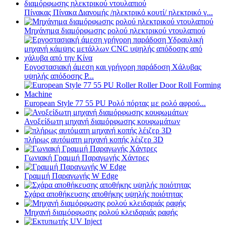
Πίνακας Πίνακα Διανομής /ηλεκτρικό κουτί/ ηλεκτρικό γ...
Μηχάνημα διαμόρφωσης ρολού ηλεκτρικού ντουλαπιού
Εργοστασιακή άμεση και γρήγορη παράδοση Χάλυβας
υψηλής απόδοσης P...
European Style 77 55 PU Ρολό πόρτας με ρολό αφρού...
Ανοξείδωτη μηχανή διαμόρφωσης κουφωμάτων
πλήρως αυτόματη μηχανή κοπής λέιζερ 3D
Γωνιακή Γραμμή Παραγωγής Χάντρες
Γραμμή Παραγωγής W Edge
Σχάρα αποθήκευσης αποθήκης υψηλής ποιότητας
Μηχανή διαμόρφωσης ρολού κλειδαριάς ραφής