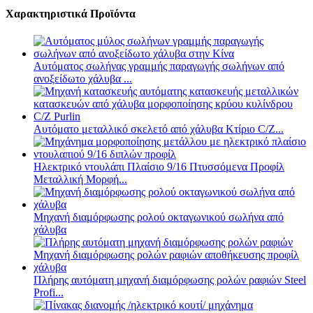
Χαρακτηριστικά Προϊόντα
Αυτόματος σωλήνας γραμμής παραγωγής σωλήνων από
ανοξείδωτο χάλυβα ...
Αυτόματο μεταλλικό σκελετό από χάλυβα Κτίριο C/Z...
Ηλεκτρικό ντουλάπι Πλαίσιο 9/16 Πτυσσόμενα Προφίλ
Μεταλλική Μορφή...
Μηχανή διαμόρφωσης ρολού οκταγωνικού σωλήνα από
χάλυβα
Πλήρης αυτόματη μηχανή διαμόρφωσης ρολών ραφιών Steel
Profi...