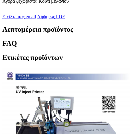
Αγορά ξεχωριστά: Κουτί μελανιού
Στείλτε μας email
Λήψη ως PDF
Λεπτομέρεια προϊόντος
FAQ
Ετικέτες προϊόντων