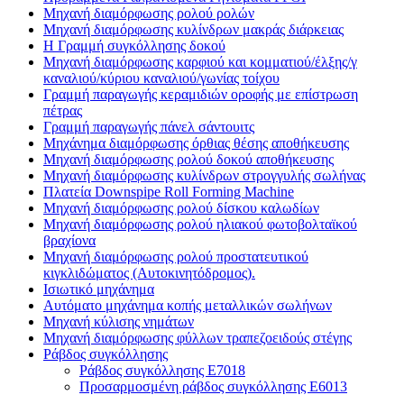
Μηχανή διαμόρφωσης ρολού ρολών
Μηχανή διαμόρφωσης κυλίνδρων μακράς διάρκειας
H Γραμμή συγκόλλησης δοκού
Μηχανή διαμόρφωσης καρφιού και κομματιού/έλξης/γ
καναλιού/κύριου καναλιού/γωνίας τοίχου
Γραμμή παραγωγής κεραμιδιών οροφής με επίστρωση
πέτρας
Γραμμή παραγωγής πάνελ σάντουιτς
Μηχάνημα διαμόρφωσης όρθιας θέσης αποθήκευσης
Μηχανή διαμόρφωσης ρολού δοκού αποθήκευσης
Μηχανή διαμόρφωσης κυλίνδρων στρογγυλής σωλήνας
Πλατεία Downspipe Roll Forming Machine
Μηχανή διαμόρφωσης ρολού δίσκου καλωδίων
Μηχανή διαμόρφωσης ρολού ηλιακού φωτοβολταϊκού
βραχίονα
Μηχανή διαμόρφωσης ρολού προστατευτικού
κιγκλιδώματος (Αυτοκινητόδρομος).
Ισιωτικό μηχάνημα
Αυτόματο μηχάνημα κοπής μεταλλικών σωλήνων
Μηχανή κύλισης νημάτων
Μηχανή διαμόρφωσης φύλλων τραπεζοειδούς στέγης
Ράβδος συγκόλλησης
Ράβδος συγκόλλησης E7018
Προσαρμοσμένη ράβδος συγκόλλησης E6013