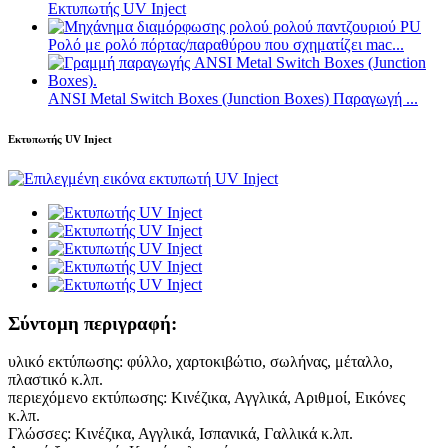
Εκτυπωτής UV Inject
Ρολό με ρολό πόρτας/παραθύρου που σχηματίζει mac...
ANSI Metal Switch Boxes (Junction Boxes) Παραγωγή ...
Εκτυπωτής UV Inject
Σύντομη περιγραφή:
υλικό εκτύπωσης: φύλλο, χαρτοκιβώτιο, σωλήνας, μέταλλο,
πλαστικό κ.λπ.
περιεχόμενο εκτύπωσης: Κινέζικα, Αγγλικά, Αριθμοί, Εικόνες
κ.λπ.
Γλώσσες: Κινέζικα, Αγγλικά, Ισπανικά, Γαλλικά κ.λπ.