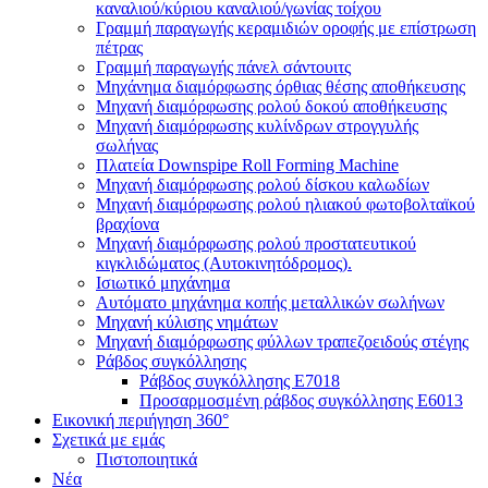
καναλιού/κύριου καναλιού/γωνίας τοίχου
Γραμμή παραγωγής κεραμιδιών οροφής με επίστρωση
πέτρας
Γραμμή παραγωγής πάνελ σάντουιτς
Μηχάνημα διαμόρφωσης όρθιας θέσης αποθήκευσης
Μηχανή διαμόρφωσης ρολού δοκού αποθήκευσης
Μηχανή διαμόρφωσης κυλίνδρων στρογγυλής
σωλήνας
Πλατεία Downspipe Roll Forming Machine
Μηχανή διαμόρφωσης ρολού δίσκου καλωδίων
Μηχανή διαμόρφωσης ρολού ηλιακού φωτοβολταϊκού
βραχίονα
Μηχανή διαμόρφωσης ρολού προστατευτικού
κιγκλιδώματος (Αυτοκινητόδρομος).
Ισιωτικό μηχάνημα
Αυτόματο μηχάνημα κοπής μεταλλικών σωλήνων
Μηχανή κύλισης νημάτων
Μηχανή διαμόρφωσης φύλλων τραπεζοειδούς στέγης
Ράβδος συγκόλλησης
Ράβδος συγκόλλησης E7018
Προσαρμοσμένη ράβδος συγκόλλησης E6013
Εικονική περιήγηση 360°
Σχετικά με εμάς
Πιστοποιητικά
Νέα