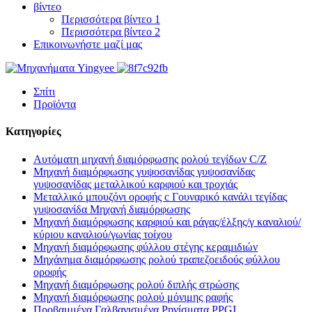
βίντεο
Περισσότερα βίντεο 1
Περισσότερα βίντεο 2
Επικοινωνήστε μαζί μας
Σπίτι
Προϊόντα
Κατηγορίες
Αυτόματη μηχανή διαμόρφωσης ρολού τεγίδων C/Z
Μηχανή διαμόρφωσης γυψοσανίδας γυψοσανίδας
γυψοσανίδας μεταλλικού καρφιού και τροχιάς
Μεταλλικό μπουζόνι οροφής c Γουναρικό κανάλι τεγίδας
γυψοσανίδα Μηχανή διαμόρφωσης
Μηχανή διαμόρφωσης καρφιού και ράγας/έλξης/γ καναλιού/
κύριου καναλιού/γωνίας τοίχου
Μηχανή διαμόρφωσης φύλλου στέγης κεραμιδιών
Μηχάνημα διαμόρφωσης ρολού τραπεζοειδούς φύλλου
οροφής
Μηχανή διαμόρφωσης ρολού διπλής στρώσης
Μηχανή διαμόρφωσης ρολού μόνιμης ραφής
Προβαμμένα Γαλβανισμένα Ρηνίσματα PPGI