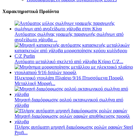
Χαρακτηριστικά Προϊόντα
Αυτόματος σωλήνας γραμμής παραγωγής σωλήνων από
ανοξείδωτο χάλυβα ...
Αυτόματο μεταλλικό σκελετό από χάλυβα Κτίριο C/Z...
Ηλεκτρικό ντουλάπι Πλαίσιο 9/16 Πτυσσόμενα Προφίλ
Μεταλλική Μορφή...
Μηχανή διαμόρφωσης ρολού οκταγωνικού σωλήνα από
χάλυβα
Πλήρης αυτόματη μηχανή διαμόρφωσης ρολών ραφιών Steel
Profi...