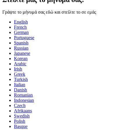
Γράψτε το μήνυμά σας εδώ και στείλτε το σε εμάς
English
French
German
Portuguese
Spanish
Russian
Japanese
Korean
Arabic
Irish
Greek
Turkish
Italian
Danish
Romanian
Indonesian
Czech
Afrikaans
Swedish
Polish
Basque