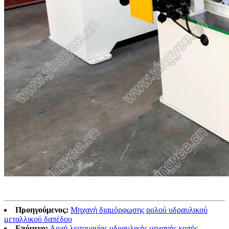
Προηγούμενος:
Μηχανή διαμόρφωσης ρολού υδραυλικού
μεταλλικού δαπέδου
Επόμενο:
Αρχή λειτουργίας υδραυλικής μηχανής κοπής