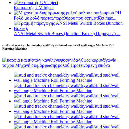
Εκτυπωτής UV Inject
Ρολό με ρολό πόρτας/παραθύρου που σχηματίζει mac...
ANSI Metal Switch Boxes (Junction Boxes) Παραγωγή ...
stud and track/c channel/dry wall/drywall/stud stud/wall wall angle Machine Roll
Forming Machine