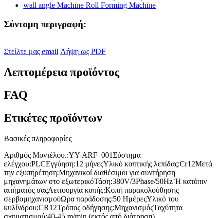
Σύντομη περιγραφή:
Στείλτε μας email
Λήψη ως PDF
Λεπτομέρεια προϊόντος
FAQ
Ετικέτες προϊόντων
Βασικές πληροφορίες
Αριθμός Μοντέλου.:
YY-ARF–001
Σύστημα
ελέγχου:
PLC
Εγγύηση:
12 μήνες
Υλικό κοπτικής λεπίδας:
Cr12
Μετά
την εξυπηρέτηση:
Μηχανικοί διαθέσιμοι για συντήρηση
μηχανημάτων στο εξωτερικό
Τάση:
380V/3Phase/50Hz Ή κατόπιν
αιτήματός σας
Λειτουργία κοπής:
Κοπή παρακολούθησης
σερβομηχανισμού
Ωρα παράδοσης:
50 Ημέρες
Υλικό του
κυλίνδρου:
CR12
Τρόπος οδήγησης:
Μηχανισμός
Ταχύτητα
σχηματισμού:
40-45 m/min (εκτός από διάτρηση)