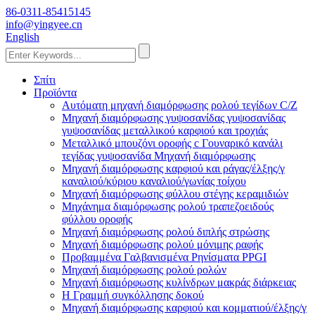
86-0311-85415145
info@yingyee.cn
English
Σπίτι
Προϊόντα
Αυτόματη μηχανή διαμόρφωσης ρολού τεγίδων C/Z
Μηχανή διαμόρφωσης γυψοσανίδας γυψοσανίδας
γυψοσανίδας μεταλλικού καρφιού και τροχιάς
Μεταλλικό μπουζόνι οροφής c Γουναρικό κανάλι
τεγίδας γυψοσανίδα Μηχανή διαμόρφωσης
Μηχανή διαμόρφωσης καρφιού και ράγας/έλξης/γ
καναλιού/κύριου καναλιού/γωνίας τοίχου
Μηχανή διαμόρφωσης φύλλου στέγης κεραμιδιών
Μηχάνημα διαμόρφωσης ρολού τραπεζοειδούς
φύλλου οροφής
Μηχανή διαμόρφωσης ρολού διπλής στρώσης
Μηχανή διαμόρφωσης ρολού μόνιμης ραφής
Προβαμμένα Γαλβανισμένα Ρηνίσματα PPGI
Μηχανή διαμόρφωσης ρολού ρολών
Μηχανή διαμόρφωσης κυλίνδρων μακράς διάρκειας
H Γραμμή συγκόλλησης δοκού
Μηχανή διαμόρφωσης καρφιού και κομματιού/έλξης/γ