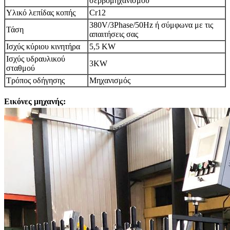
σερβομηχανισμού
Υλικό λεπίδας κοπής
Cr12
380V/3Phase/50Hz ή σύμφωνα με τις
Τάση
απαιτήσεις σας
Ισχύς κύριου κινητήρα
5,5 KW
Ισχύς υδραυλικού
3KW
σταθμού
Τρόπος οδήγησης
Μηχανισμός
Εικόνες μηχανής: