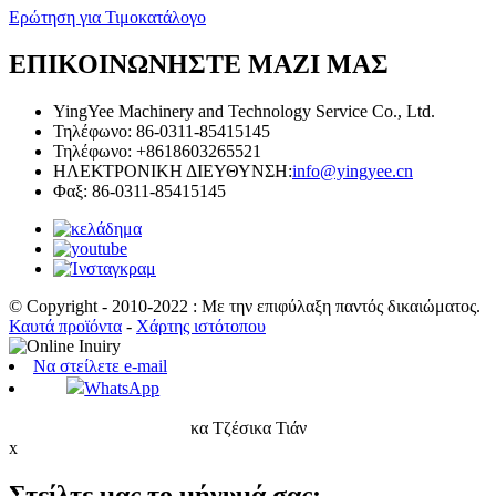
Ερώτηση για Τιμοκατάλογο
ΕΠΙΚΟΙΝΩΝΗΣΤΕ ΜΑΖΙ ΜΑΣ
YingYee Machinery and Technology Service Co., Ltd.
Τηλέφωνο: 86-0311-85415145
Τηλέφωνο: +8618603265521
ΗΛΕΚΤΡΟΝΙΚΗ ΔΙΕΥΘΥΝΣΗ:
info@yingyee.cn
Φαξ: 86-0311-85415145
© Copyright - 2010-2022 : Με την επιφύλαξη παντός δικαιώματος.
Καυτά προϊόντα
-
Χάρτης ιστότοπου
Να στείλετε e-mail
WhatsApp
κα Τζέσικα Τιάν
x
Στείλτε μας το μήνυμά σας: