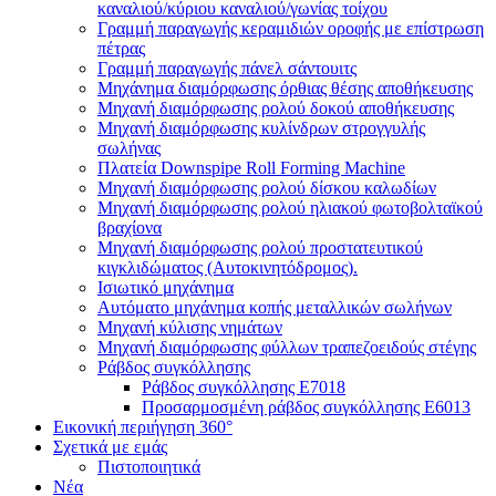
καναλιού/κύριου καναλιού/γωνίας τοίχου
Γραμμή παραγωγής κεραμιδιών οροφής με επίστρωση
πέτρας
Γραμμή παραγωγής πάνελ σάντουιτς
Μηχάνημα διαμόρφωσης όρθιας θέσης αποθήκευσης
Μηχανή διαμόρφωσης ρολού δοκού αποθήκευσης
Μηχανή διαμόρφωσης κυλίνδρων στρογγυλής
σωλήνας
Πλατεία Downspipe Roll Forming Machine
Μηχανή διαμόρφωσης ρολού δίσκου καλωδίων
Μηχανή διαμόρφωσης ρολού ηλιακού φωτοβολταϊκού
βραχίονα
Μηχανή διαμόρφωσης ρολού προστατευτικού
κιγκλιδώματος (Αυτοκινητόδρομος).
Ισιωτικό μηχάνημα
Αυτόματο μηχάνημα κοπής μεταλλικών σωλήνων
Μηχανή κύλισης νημάτων
Μηχανή διαμόρφωσης φύλλων τραπεζοειδούς στέγης
Ράβδος συγκόλλησης
Ράβδος συγκόλλησης E7018
Προσαρμοσμένη ράβδος συγκόλλησης E6013
Εικονική περιήγηση 360°
Σχετικά με εμάς
Πιστοποιητικά
Νέα