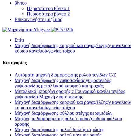
βίντεο
Περισσότερα βίντεο 1
Περισσότερα βίντεο 2
Επικοινωνήστε μαζί μας
Σπίτι
Μηχανή διαμόρφωσης καρφιού και ράγας/έλξης/γ καναλιού/
κύριου καναλιού/γωνίας τοίχου
Κατηγορίες
Αυτόματη μηχανή διαμόρφωσης ρολού τεγίδων C/Z
Μηχανή διαμόρφωσης γυψοσανίδας γυψοσανίδας
γυψοσανίδας μεταλλικού καρφιού και τροχιάς
Μεταλλικό μπουζόνι οροφής c Γουναρικό κανάλι τεγίδας
γυψοσανίδα Μηχανή διαμόρφωσης
Μηχανή διαμόρφωσης καρφιού και ράγας/έλξης/γ καναλιού/
κύριου καναλιού/γωνίας τοίχου
Μηχανή διαμόρφωσης φύλλου στέγης κεραμιδιών
Μηχάνημα διαμόρφωσης ρολού τραπεζοειδούς φύλλου
οροφής
Μηχανή διαμόρφωσης ρολού διπλής στρώσης
Μηχανή διαμόρφωσης ρολού μόνιμης ραφής