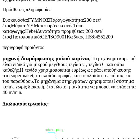
Πρόσθετες πληροφορίες
Συσκευασία:
ΓΥΜΝΟΣ
Παραγωγικότητα:
200 σετ/
έτος
Μάρκα:
YY
Μεταφορά:
ωκεανός
Τόπο
καταγωγής:
Hebei
Δυνατότητα προμήθειας:
200 σετ/
έτος
Πιστοποιητικό:
CE/ISO9001
Κωδικός HS:
84552200
περιγραφή προϊόντος
μηχανή διαμόρφωσης ρολού καρίνας
Το μηχάνημα καρφιού
είναι ειδικό για μικρού μεγέθους τεγίδα U, τεγίδα C και ούτω
καθεξής.Η τεγίδα χρησιμοποιείται ευρέως ως ράφι αποθήκευσης
στο supermaket, το πλαίσιο οροφής και το πλαίσιο της πόρτας και
του παραθύρου.Το μηχάνημα στηριγμάτων χρησιμοποιεί σύστημα
κοπής χωρίς διακοπή, έτσι ώστε η ταχύτητα να μπορεί να φτάσει τα
40 m/min.
Διαδικασία εργασίας: