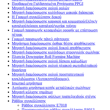
Προβαμμένα Γαλβανισμένα Ρηνίσματα PPGI
Μηχανή διαμόρφωσης ρολού ρολών
Μηχανή διαμόρφωσης κυλίνδρων μακράς διάρκειας
H Γραμμή συγκόλλησης δοκού
Μηχανή διαμόρφωσης καρφιού και κομματιού/έλξης/γ
καναλιού/κύριου καναλιού/γωνίας τοίχου
Γραμμή παραγωγής κεραμιδιών οροφής με επίστρωση
πέτρας
Γραμμή παραγωγής πάνελ σάντουιτς
Μηχάνημα διαμόρφωσης όρθιας θέσης αποθήκευσης
Μηχανή διαμόρφωσης ρολού δοκού αποθήκευσης
Μηχανή διαμόρφωσης κυλίνδρων στρογγυλής σωλήνας
Πλατεία Downspipe Roll Forming Machine
Μηχανή διαμόρφωσης ρολού δίσκου καλωδίων
Μηχανή διαμόρφωσης ρολού ηλιακού φωτοβολταϊκού
βραχίονα
Μηχανή διαμόρφωσης ρολού προστατευτικού
κιγκλιδώματος (Αυτοκινητόδρομος).
Ισιωτικό μηχάνημα
Αυτόματο μηχάνημα κοπής μεταλλικών σωλήνων
Μηχανή κύλισης νημάτων
Μηχανή διαμόρφωσης φύλλων τραπεζοειδούς στέγης
Ράβδος συγκόλλησης
Ράβδος συγκόλλησης E7018
Προσαρμοσμένη ράβδος συγκόλλησης E6013