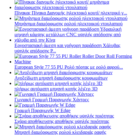
Πίνακας Πίνακα Διανομής /ηλεκτρικό κουτί/ ηλεκτρικό γ...
Μηχάνημα διαμόρφωσης ρολού ηλεκτρικού ντουλαπιού
Εργοστασιακή άμεση και γρήγορη παράδοση Χάλυβας
υψηλής απόδοσης P...
European Style 77 55 PU Ρολό πόρτας με ρολό αφρού...
Ανοξείδωτη μηχανή διαμόρφωσης κουφωμάτων
πλήρως αυτόματη μηχανή κοπής λέιζερ 3D
Γωνιακή Γραμμή Παραγωγής Χάντρες
Γραμμή Παραγωγής W Edge
Σχάρα αποθήκευσης αποθήκης υψηλής ποιότητας
Μηχανή διαμόρφωσης ρολού κλειδαριάς ραφής