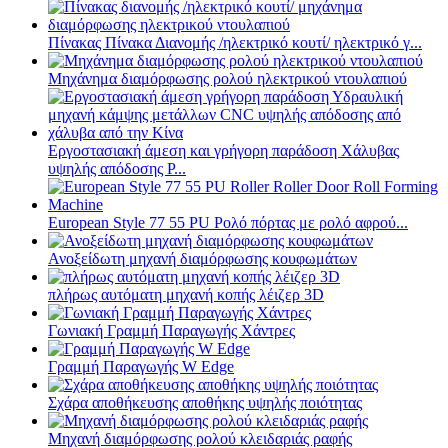
Πίνακας Πίνακα Διανομής /ηλεκτρικό κουτί/ ηλεκτρικό γ...
Μηχάνημα διαμόρφωσης ρολού ηλεκτρικού ντουλαπιού
Εργοστασιακή άμεση και γρήγορη παράδοση Χάλυβας
υψηλής απόδοσης P...
European Style 77 55 PU Ρολό πόρτας με ρολό αφρού...
Ανοξείδωτη μηχανή διαμόρφωσης κουφωμάτων
πλήρως αυτόματη μηχανή κοπής λέιζερ 3D
Γωνιακή Γραμμή Παραγωγής Χάντρες
Γραμμή Παραγωγής W Edge
Σχάρα αποθήκευσης αποθήκης υψηλής ποιότητας
Μηχανή διαμόρφωσης ρολού κλειδαριάς ραφής