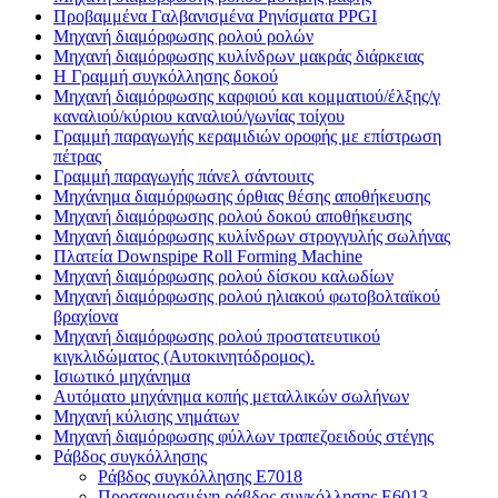
Προβαμμένα Γαλβανισμένα Ρηνίσματα PPGI
Μηχανή διαμόρφωσης ρολού ρολών
Μηχανή διαμόρφωσης κυλίνδρων μακράς διάρκειας
H Γραμμή συγκόλλησης δοκού
Μηχανή διαμόρφωσης καρφιού και κομματιού/έλξης/γ
καναλιού/κύριου καναλιού/γωνίας τοίχου
Γραμμή παραγωγής κεραμιδιών οροφής με επίστρωση
πέτρας
Γραμμή παραγωγής πάνελ σάντουιτς
Μηχάνημα διαμόρφωσης όρθιας θέσης αποθήκευσης
Μηχανή διαμόρφωσης ρολού δοκού αποθήκευσης
Μηχανή διαμόρφωσης κυλίνδρων στρογγυλής σωλήνας
Πλατεία Downspipe Roll Forming Machine
Μηχανή διαμόρφωσης ρολού δίσκου καλωδίων
Μηχανή διαμόρφωσης ρολού ηλιακού φωτοβολταϊκού
βραχίονα
Μηχανή διαμόρφωσης ρολού προστατευτικού
κιγκλιδώματος (Αυτοκινητόδρομος).
Ισιωτικό μηχάνημα
Αυτόματο μηχάνημα κοπής μεταλλικών σωλήνων
Μηχανή κύλισης νημάτων
Μηχανή διαμόρφωσης φύλλων τραπεζοειδούς στέγης
Ράβδος συγκόλλησης
Ράβδος συγκόλλησης E7018
Προσαρμοσμένη ράβδος συγκόλλησης E6013