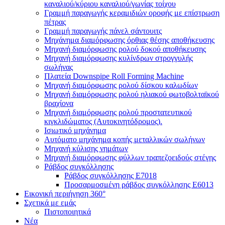
καναλιού/κύριου καναλιού/γωνίας τοίχου
Γραμμή παραγωγής κεραμιδιών οροφής με επίστρωση
πέτρας
Γραμμή παραγωγής πάνελ σάντουιτς
Μηχάνημα διαμόρφωσης όρθιας θέσης αποθήκευσης
Μηχανή διαμόρφωσης ρολού δοκού αποθήκευσης
Μηχανή διαμόρφωσης κυλίνδρων στρογγυλής
σωλήνας
Πλατεία Downspipe Roll Forming Machine
Μηχανή διαμόρφωσης ρολού δίσκου καλωδίων
Μηχανή διαμόρφωσης ρολού ηλιακού φωτοβολταϊκού
βραχίονα
Μηχανή διαμόρφωσης ρολού προστατευτικού
κιγκλιδώματος (Αυτοκινητόδρομος).
Ισιωτικό μηχάνημα
Αυτόματο μηχάνημα κοπής μεταλλικών σωλήνων
Μηχανή κύλισης νημάτων
Μηχανή διαμόρφωσης φύλλων τραπεζοειδούς στέγης
Ράβδος συγκόλλησης
Ράβδος συγκόλλησης E7018
Προσαρμοσμένη ράβδος συγκόλλησης E6013
Εικονική περιήγηση 360°
Σχετικά με εμάς
Πιστοποιητικά
Νέα