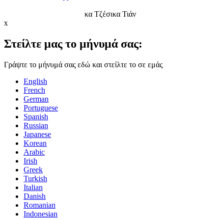
κα Τζέσικα Τιάν
x
Στείλτε μας το μήνυμά σας:
Γράψτε το μήνυμά σας εδώ και στείλτε το σε εμάς
English
French
German
Portuguese
Spanish
Russian
Japanese
Korean
Arabic
Irish
Greek
Turkish
Italian
Danish
Romanian
Indonesian