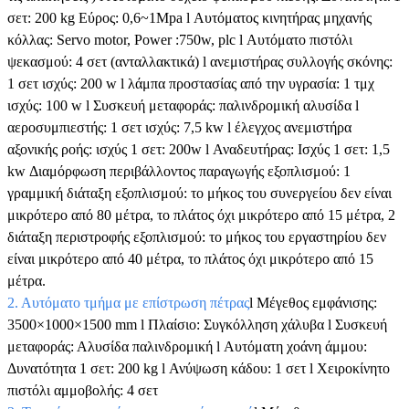
σετ: 200 kg Εύρος: 0,6~1Mpa l Αυτόματος κινητήρας μηχανής
κόλλας: Servo motor, Power :750w, plc l Αυτόματο πιστόλι
ψεκασμού: 4 σετ (ανταλλακτικά) l ανεμιστήρας συλλογής σκόνης:
1 σετ ισχύς: 200 w l λάμπα προστασίας από την υγρασία: 1 τμχ
ισχύς: 100 w l Συσκευή μεταφοράς: παλινδρομική αλυσίδα l
αεροσυμπιεστής: 1 σετ ισχύς: 7,5 kw l έλεγχος ανεμιστήρα
αξονικής ροής: ισχύς 1 σετ: 200w l Αναδευτήρας: Ισχύς 1 σετ: 1,5
kw Διαμόρφωση περιβάλλοντος παραγωγής εξοπλισμού: 1
γραμμική διάταξη εξοπλισμού: το μήκος του συνεργείου δεν είναι
μικρότερο από 80 μέτρα, το πλάτος όχι μικρότερο από 15 μέτρα, 2
διάταξη περιστροφής εξοπλισμού: το μήκος του εργαστηρίου δεν
είναι μικρότερο από 40 μέτρα, το πλάτος όχι μικρότερο από 15
μέτρα.
2. Αυτόματο τμήμα με επίστρωση πέτρας
l Μέγεθος εμφάνισης:
3500×1000×1500 mm l Πλαίσιο: Συγκόλληση χάλυβα l Συσκευή
μεταφοράς: Αλυσίδα παλινδρομική l Αυτόματη χοάνη άμμου:
Δυνατότητα 1 σετ: 200 kg l Ανύψωση κάδου: 1 σετ l Χειροκίνητο
πιστόλι αμμοβολής: 4 σετ