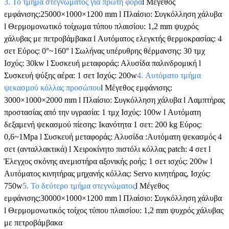
3. Το τμήμα στεγνώματος για πρώτη φορά
l Μέγεθος
εμφάνισης:25000×1000×1200 mm l Πλαίσιο: Συγκόλληση χάλυβα
l Θερμομονωτικό τοίχωμα τύπου πλαισίου: 1,2 mm ψυχρός
χάλυβας με πετροβάμβακα l Αυτόματος ελεγκτής θερμοκρασίας: 4
σετ Εύρος: 0°~160° l Σωλήνας υπέρυθρης θέρμανσης: 30 τμχ
Ισχύς: 30kw l Συσκευή μεταφοράς: Αλυσίδα παλινδρομική l
Συσκευή ψύξης αέρα: 1 σετ Ισχύς: 200w
4. Αυτόματο τμήμα
ψεκασμού κόλλας προσώπου
l Μέγεθος εμφάνισης:
3000×1000×2000 mm l Πλαίσιο: Συγκόλληση χάλυβα l Λαμπτήρας
προστασίας από την υγρασία: 1 τμχ Ισχύς: 100w l Αυτόματη
δεξαμενή ψεκασμού πίεσης: Ικανότητα 1 σετ: 200 kg Εύρος:
0,6~1Mpa l Συσκευή μεταφοράς: Αλυσίδα :Αυτόματη ψεκασμός 4
σετ (ανταλλακτικά) l Χειροκίνητο πιστόλι κόλλας patch: 4 σετ l
Έλεγχος σκόνης ανεμιστήρα αξονικής ροής: 1 σετ ισχύς: 200w l
Αυτόματος κινητήρας μηχανής κόλλας: Servo κινητήρας, Ισχύς:
750w
5. Το δεύτερο τμήμα στεγνώματος
l Μέγεθος
εμφάνισης:30000×1000×1200 mm l Πλαίσιο: Συγκόλληση χάλυβα
l Θερμομονωτικός τοίχος τύπου πλαισίου: 1,2 mm ψυχρός χάλυβας
με πετροβάμβακα