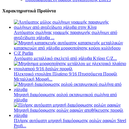
Χαρακτηριστικά Προϊόντα
Αυτόματος σωλήνας γραμμής παραγωγής σωλήνων από
ανοξείδωτο χάλυβα ...
Αυτόματο μεταλλικό σκελετό από χάλυβα Κτίριο C/Z...
Ηλεκτρικό ντουλάπι Πλαίσιο 9/16 Πτυσσόμενα Προφίλ
Μεταλλική Μορφή...
Μηχανή διαμόρφωσης ρολού οκταγωνικού σωλήνα από
χάλυβα
Πλήρης αυτόματη μηχανή διαμόρφωσης ρολών ραφιών Steel
Profi...