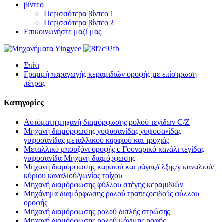
βίντεο
Περισσότερα βίντεο 1
Περισσότερα βίντεο 2
Επικοινωνήστε μαζί μας
Σπίτι
Γραμμή παραγωγής κεραμιδιών οροφής με επίστρωση
πέτρας
Κατηγορίες
Αυτόματη μηχανή διαμόρφωσης ρολού τεγίδων C/Z
Μηχανή διαμόρφωσης γυψοσανίδας γυψοσανίδας
γυψοσανίδας μεταλλικού καρφιού και τροχιάς
Μεταλλικό μπουζόνι οροφής c Γουναρικό κανάλι τεγίδας
γυψοσανίδα Μηχανή διαμόρφωσης
Μηχανή διαμόρφωσης καρφιού και ράγας/έλξης/γ καναλιού/
κύριου καναλιού/γωνίας τοίχου
Μηχανή διαμόρφωσης φύλλου στέγης κεραμιδιών
Μηχάνημα διαμόρφωσης ρολού τραπεζοειδούς φύλλου
οροφής
Μηχανή διαμόρφωσης ρολού διπλής στρώσης
Μηχανή διαμόρφωσης ρολού μόνιμης ραφής