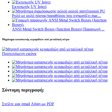
Εκτυπωτής UV Inject
Ρολό με ρολό πόρτας/παραθύρου που σχηματίζει mac...
ANSI Metal Switch Boxes (Junction Boxes) Παραγωγή ...
Μηχάνημα κατασκευής κεραμιδιών από μεταλλική πέτρα
Σύντομη περιγραφή:
Στείλτε μας email
Λήψη ως PDF