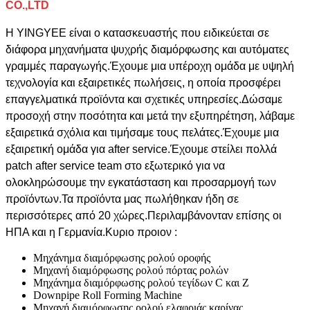
CO.,LTD
Η YINGYEE είναι ο κατασκευαστής που ειδικεύεται σε
διάφορα μηχανήματα ψυχρής διαμόρφωσης και αυτόματες
γραμμές παραγωγής.Έχουμε μια υπέροχη ομάδα με υψηλή
τεχνολογία και εξαιρετικές πωλήσεις, η οποία προσφέρει
επαγγελματικά προϊόντα και σχετικές υπηρεσίες.Δώσαμε
προσοχή στην ποσότητα και μετά την εξυπηρέτηση, λάβαμε
εξαιρετικά σχόλια και τιμήσαμε τους πελάτες.Έχουμε μια
εξαιρετική ομάδα για after service.Έχουμε στείλει πολλά
patch after service team στο εξωτερικό για να
ολοκληρώσουμε την εγκατάσταση και προσαρμογή των
προϊόντων.Τα προϊόντα μας πωλήθηκαν ήδη σε
περισσότερες από 20 χώρες.Περιλαμβάνονταν επίσης οι
ΗΠΑ και η Γερμανία.Κυριο προιον :
Μηχάνημα διαμόρφωσης ρολού οροφής
Μηχανή διαμόρφωσης ρολού πόρτας ρολών
Μηχάνημα διαμόρφωσης ρολού τεγίδων C και Z
Downpipe Roll Forming Machine
Μηχανή διαμόρφωσης ρολού ελαφριάς καρίνας