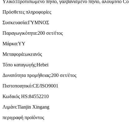
Υλικό:
Προτυπωμένο πηνίο, γαλβανισμένο πηνίο, αλουμίνιο Co
Πρόσθετες πληροφορίες
Συσκευασία:
ΓΥΜΝΟΣ
Παραγωγικότητα:
200 σετ/έτος
Μάρκα:
YY
Μεταφορά:
ωκεανός
Τόπο καταγωγής:
Hebei
Δυνατότητα προμήθειας:
200 σετ/έτος
Πιστοποιητικό:
CE/ISO9001
Κωδικός HS:
84552210
Λιμάνι:
Tianjin Xingang
περιγραφή προϊόντος