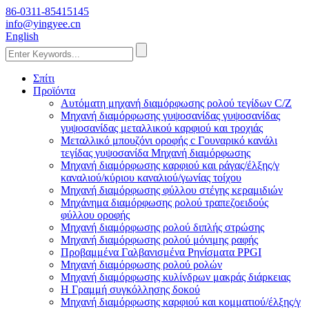
86-0311-85415145
info@yingyee.cn
English
Σπίτι
Προϊόντα
Αυτόματη μηχανή διαμόρφωσης ρολού τεγίδων C/Z
Μηχανή διαμόρφωσης γυψοσανίδας γυψοσανίδας
γυψοσανίδας μεταλλικού καρφιού και τροχιάς
Μεταλλικό μπουζόνι οροφής c Γουναρικό κανάλι
τεγίδας γυψοσανίδα Μηχανή διαμόρφωσης
Μηχανή διαμόρφωσης καρφιού και ράγας/έλξης/γ
καναλιού/κύριου καναλιού/γωνίας τοίχου
Μηχανή διαμόρφωσης φύλλου στέγης κεραμιδιών
Μηχάνημα διαμόρφωσης ρολού τραπεζοειδούς
φύλλου οροφής
Μηχανή διαμόρφωσης ρολού διπλής στρώσης
Μηχανή διαμόρφωσης ρολού μόνιμης ραφής
Προβαμμένα Γαλβανισμένα Ρηνίσματα PPGI
Μηχανή διαμόρφωσης ρολού ρολών
Μηχανή διαμόρφωσης κυλίνδρων μακράς διάρκειας
H Γραμμή συγκόλλησης δοκού
Μηχανή διαμόρφωσης καρφιού και κομματιού/έλξης/γ